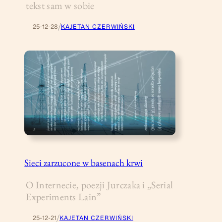
tekst sam w sobie
/
25-12-28
KAJETAN CZERWIŃSKI
Sieci zarzucone w basenach krwi
O Internecie, poezji Jurczaka i „Serial
Experiments Lain”
/
25-12-21
KAJETAN CZERWIŃSKI