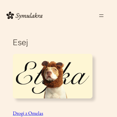
Przejdź
do
treści
Esej
Drogi z Omelas