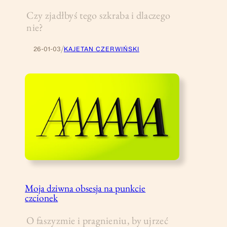
Czy zjadłbyś tego szkraba i dlaczego
nie?
/
26-01-03
KAJETAN CZERWIŃSKI
Moja dziwna obsesja na punkcie
czcionek
O faszyzmie i pragnieniu, by ujrzeć