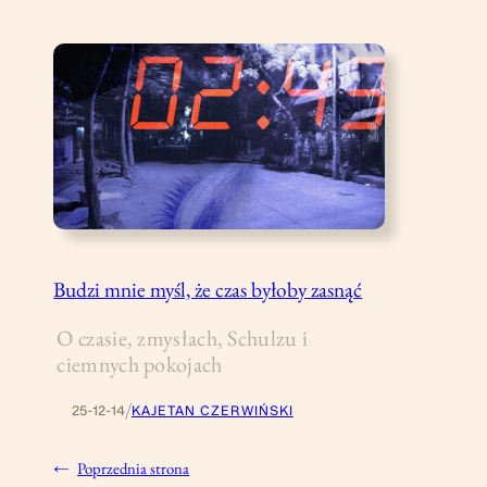
Budzi mnie myśl, że czas byłoby zasnąć
O czasie, zmysłach, Schulzu i
ciemnych pokojach
/
25-12-14
KAJETAN CZERWIŃSKI
←
Poprzednia strona