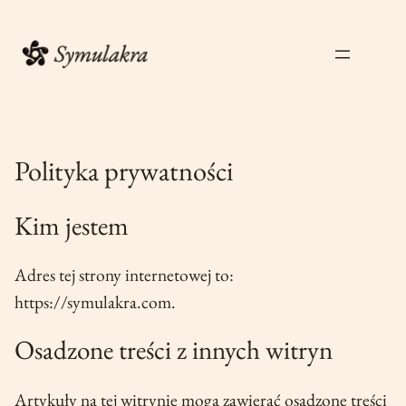
Przejdź
do
treści
Polityka prywatności
Kim jestem
Adres tej strony internetowej to:
https://symulakra.com.
Osadzone treści z innych witryn
Artykuły na tej witrynie mogą zawierać osadzone treści