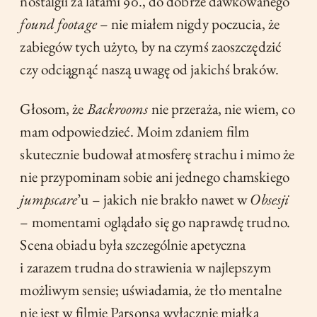
nostalgii za latami 90., do dobrze dawkowanego
found footage
– nie miałem nigdy poczucia, że
zabiegów tych użyto, by na czymś zaoszczędzić
czy odciągnąć naszą uwagę od jakichś braków.
Głosom, że
Backrooms
nie przeraża, nie wiem, co
mam odpowiedzieć. Moim zdaniem film
skutecznie budował atmosferę strachu i mimo że
nie przypominam sobie ani jednego chamskiego
jumpscare
’u – jakich nie brakło nawet w
Obsesji
– momentami oglądało się go naprawdę trudno.
Scena obiadu była szczególnie apetyczna
i zarazem trudna do strawienia w najlepszym
możliwym sensie; uświadamia, że tło mentalne
nie jest w filmie Parsonsa wyłącznie miałką